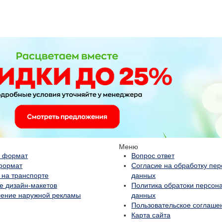
Меню
 формат
Вопрос ответ
формат
Согласие на обработку пе
 на транспорте
данных
е дизайн-макетов
Политика обратоки персон
ление наружной рекламы
данных
Пользовательское соглаше
Карта сайта