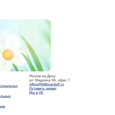
Ростов-на-Дону
ул. Мадояна 94, офис 7
office@billboardoff.ru
рсональных
Оставить заявку
Мы в VK
альных
ние